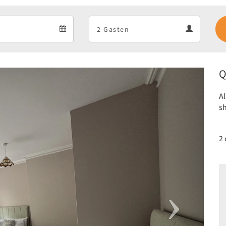
Departure
Guests
Departure
Guests
calendar
calendar
Q
Next
Al
sh
2