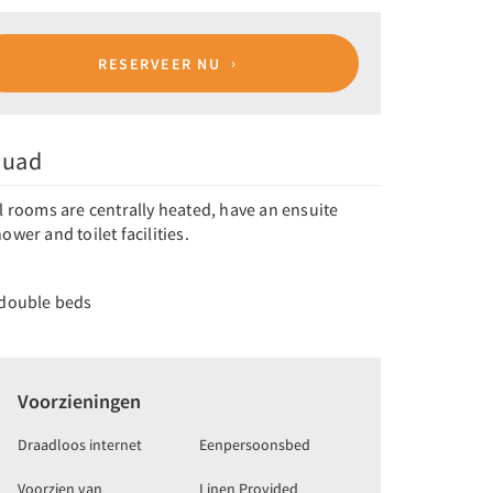
RESERVEER NU
uad
l rooms are centrally heated, have an ensuite
ower and toilet facilities.
 double beds
Voorzieningen
Draadloos internet
Eenpersoonsbed
Voorzien van
Linen Provided