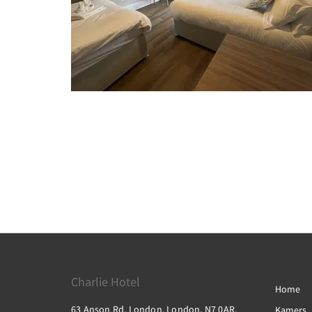
Charlie Hotel
Home
63 Anson Rd, London, London, N7 0AR,
Kamers