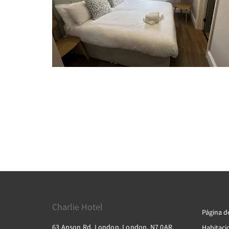
Charlie Hotel
Página de
63 Anson Rd, London, London, N7 0AR,
Habitaci