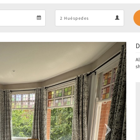
Departure
Guests
Departure
Guests
calendar
calendar
D
Next
Al
sh