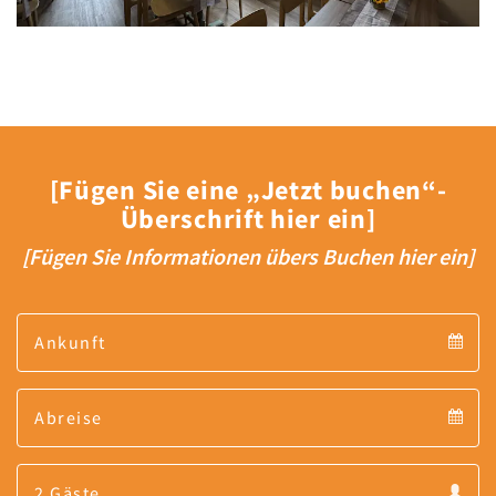
[Fügen Sie eine „Jetzt buchen“-
Überschrift hier ein]
[Fügen Sie Informationen übers Buchen hier ein]
Arrival
Arrival
Departure
calendar
Departure
Guests
calendar