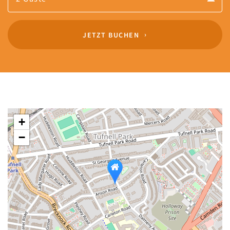
Guests
calendar
JETZT BUCHEN
+
−