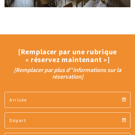
[Remplacer par une rubrique
« réservez maintenant »]
[Remplacer par plus d''informations sur la
réservation]
Arrival
Arrival
Departure
calendar
Departure