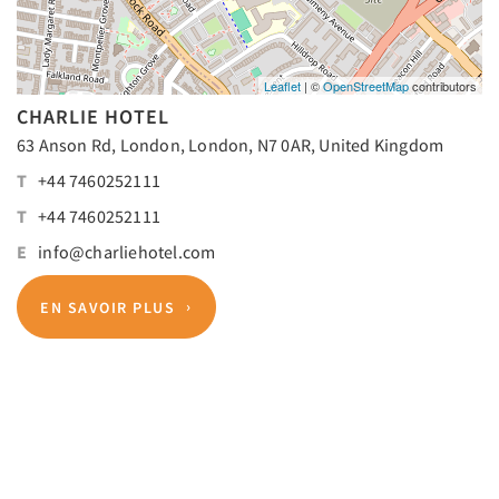
Leaflet
| ©
OpenStreetMap
contributors
CHARLIE HOTEL
63 Anson Rd, London, London, N7 0AR, United Kingdom
T
+44 7460252111
T
+44 7460252111
E
info@charliehotel.com
EN SAVOIR PLUS